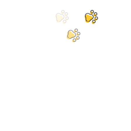
nec dapibuasas a gas dictum, ligula nulla
gravida ante, non aliquet odio elit ac orci.
Curabi tinc Nunc eu rhoncus justo, nec
mattis risus auris consequat viverra sapien
id lobortis. Vivamus auctor turpis vel
dignissim licitudin.
Proin Non Eros Elementumtibulum 
Vehicula Dui Praesent :
Aliquam libero sem asfds asf, rutrum eu
scelerisque ut, vehicula a erat. Phasellusac
sem sed erat pos se quam dignissim.